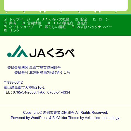
トップページ
ＪＡくろべの概要
貯金
ローン
共済
営農情報
ＪＡの販売所・直売所
ネットショップ
暮らしの情報
みずほバックナンバー
リンク
登録金融機関 黒部市農業協同組合
登録番号 北陸財務局(登金)第６１号
〒938-0042
富山県黒部市天神新210-1
TEL : 0765-54-2050 / FAX : 0765-54-4334
Copyright ©
黒部市農業協同組合
All Rights Reserved.
Powered by
WordPress
&
BizVektor Theme
by
Vektor,Inc.
technology.